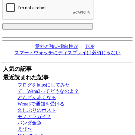
意外と強い指向性が
|
TOP
|
スマートウォッチにディスプレイは必須じゃない
人気の記事
最近読まれた記事
ブログをhttpsにしてみた
で、Wena3ってどうなのよ？
どんどん赤くなる
Wena3で通知を受ける
久しぶりのポスト
モノアラガイ？
パンダ金魚
えび〜