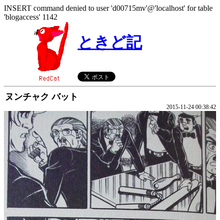
INSERT command denied to user 'd00715mv'@'localhost' for table
'blogaccess' 1142
ときど記
ヌンチャク バット
2015-11-24 00:38:42